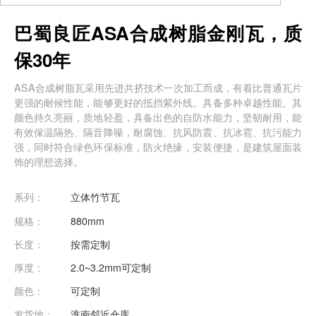
巴蜀良匠ASA合成树脂金刚瓦，质
保30年
ASA合成树脂瓦采用先进共挤技术一次加工而成，有着比普通瓦片
更强的耐候性能，能够更好的抵挡紫外线。具备多种卓越性能。其
颜色持久亮丽，质地轻盈，具备出色的自防水能力，坚韧耐用，能
有效保温隔热、隔音降噪，耐腐蚀、抗风防震、抗冰雹、抗污能力
强，同时符合绿色环保标准，防火绝缘，安装便捷，是建筑屋面装
饰的理想选择。
系列：
立体竹节瓦
规格：
880mm
长度：
按需定制
厚度：
2.0~3.2mm可定制
颜色：
可定制
发货地：
淮南邻近仓库