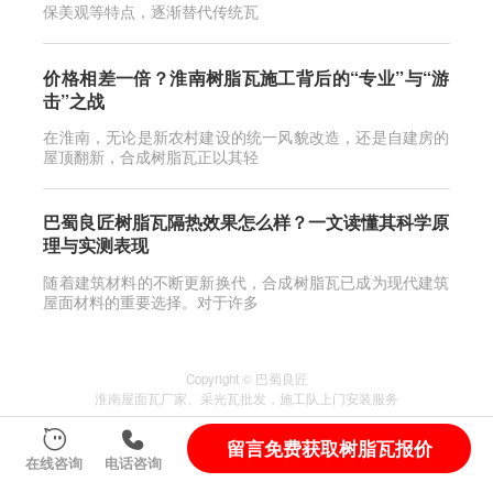
保美观等特点，逐渐替代传统瓦
价格相差一倍？淮南树脂瓦施工背后的“专业”与“游
击”之战
在淮南，无论是新农村建设的统一风貌改造，还是自建房的
屋顶翻新，合成树脂瓦正以其轻
巴蜀良匠树脂瓦隔热效果怎么样？一文读懂其科学原
理与实测表现
随着建筑材料的不断更新换代，合成树脂瓦已成为现代建筑
屋面材料的重要选择。对于许多
Copyright © 巴蜀良匠
淮南
屋面瓦厂家
、
采光瓦
批发，施工队上门安装服务
服务城市
：
四川
自贡
宜宾
山东
佛山
自贡富顺县
留言免费获取树脂瓦报价
蜀ICP备2024095838号-2
在线咨询
电话咨询