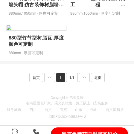
墙头帽,仿古装饰树脂墙头
工程款
瓦
2.5mm/2.7mm/3.0mm定
880mm,1050mm · 厚度可定制
880mm,1050mm · 厚度可定制
制
880型竹节型树脂瓦,厚度
颜色可定制
880mm · 厚度可定制
首页
1
1/1
尾页
<<
>>
Copyright © 巴蜀良匠
淮南
屋面瓦厂家
、
采光瓦
批发，施工队上门安装服务
服务城市
：
四川
自贡
宜宾
山东
佛山
自贡富顺县
蜀ICP备2024095838号-2