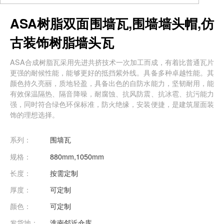
ASA树脂双面围墙瓦,围墙墙头帽,仿
古装饰树脂墙头瓦
ASA合成树脂瓦采用先进共挤技术一次加工而成，有着比普通瓦片
更强的耐候性能，能够更好的抵挡紫外线。具备多种卓越性能。其
颜色持久亮丽，质地轻盈，具备出色的自防水能力，坚韧耐用，能
有效保温隔热、隔音降噪，耐腐蚀、抗风防震、抗冰雹、抗污能力
强，同时符合绿色环保标准，防火绝缘，安装便捷，是建筑屋面装
饰的理想选择。
系列：
围墙瓦
规格：
880mm,1050mm
长度：
按需定制
厚度：
可定制
颜色：
可定制
发货地：
淮南邻近仓库