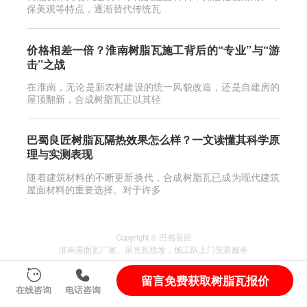
保美观等特点，逐渐替代传统瓦
价格相差一倍？淮南树脂瓦施工背后的“专业”与“游
击”之战
在淮南，无论是新农村建设的统一风貌改造，还是自建房的
屋顶翻新，合成树脂瓦正以其轻
巴蜀良匠树脂瓦隔热效果怎么样？一文读懂其科学原
理与实测表现
随着建筑材料的不断更新换代，合成树脂瓦已成为现代建筑
屋面材料的重要选择。对于许多
Copyright © 巴蜀良匠
淮南
屋面瓦厂家
、
采光瓦
批发，施工队上门安装服务
服务城市
：
四川
自贡
宜宾
山东
佛山
自贡富顺县
留言免费获取树脂瓦报价
蜀ICP备2024095838号-2
在线咨询
电话咨询