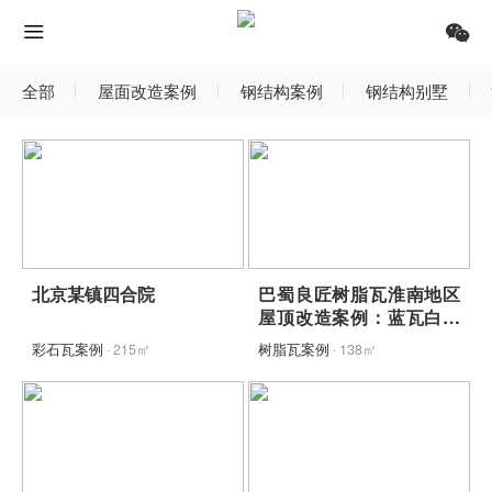
全部
屋面改造案例
钢结构案例
钢结构别墅
北京某镇四合院
巴蜀良匠树脂瓦淮南地区
屋顶改造案例：蓝瓦白墙
映青山，包工包料省心焕
彩石瓦案例
· 215㎡
树脂瓦案例
· 138㎡
新