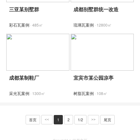
三亚某别墅群
成都别墅群统一改造
彩石瓦案例
· 485㎡
琉璃瓦案例
· 12800㎡
成都某制鞋厂
宜宾市某公园凉亭
采光瓦案例
· 1300㎡
树脂瓦案例
· 108㎡
首页
1
2
1/2
尾页
<<
>>