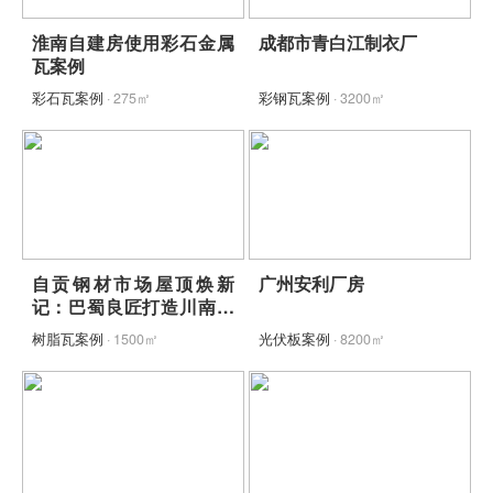
淮南自建房使用彩石金属
成都市青白江制衣厂
瓦案例
彩石瓦案例
· 275㎡
彩钢瓦案例
· 3200㎡
自贡钢材市场屋顶焕新
广州安利厂房
记：巴蜀良匠打造川南建
材市场标杆工程
树脂瓦案例
· 1500㎡
光伏板案例
· 8200㎡