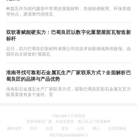
树脂瓦作为现代建筑中常用的屋面材料，凭借轻便耐用、环保美观
等特点，逐渐替代传统瓦
双软著赋能硬实力：巴蜀良匠以数字化重塑屋面瓦智造新
标杆
近日，四川巴蜀良匠新材料有限公司在技术创新领域再传捷报。由
我司自主研发的“屋面瓦
淮南寻找可靠彩石金属瓦生产厂家联系方式？全面解析巴
蜀良匠的品牌与产品优势
淮南彩石金属瓦生产厂家联系方式，获取巴蜀良匠彩石金属瓦官方
联系渠道有多个途径。官
Copyright © 巴蜀良匠
淮南
屋面瓦厂家
、
采光瓦
批发，施工队上门安装服务
服务城市
：
四川
自贡
宜宾
山东
佛山
自贡富顺县
蜀ICP备2024095838号-2