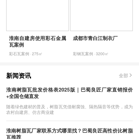
淮南自建房使用彩石金属
成都市青白江制衣厂
瓦案例
彩石瓦案例 · 275㎡
彩钢瓦案例 · 3200㎡
新闻资讯
全部
淮南树脂瓦批发价格表2025版｜巴蜀良匠厂家直销报价
+全国仓储直发
随着绿色建材的普及，树脂瓦凭借耐腐蚀、隔热隔音等优势，成为
农村自建房、仿古商业建
淮南树脂瓦厂家联系方式哪里找？巴蜀良匠高性价比树脂
瓦推荐