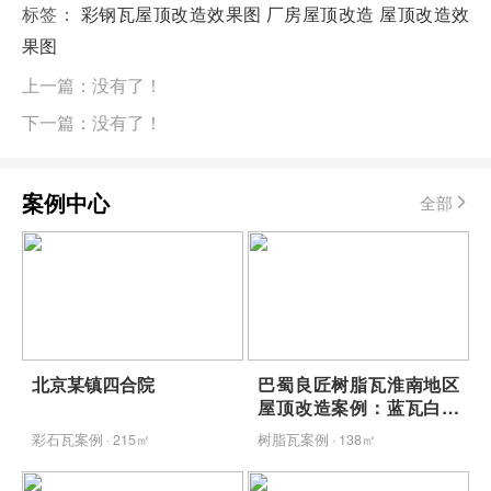
标签：
彩钢瓦屋顶改造效果图
厂房屋顶改造
屋顶改造效
果图
上一篇：没有了！
下一篇：没有了！
案例中心
全部
北京某镇四合院
巴蜀良匠树脂瓦淮南地区
屋顶改造案例：蓝瓦白墙
映青山，包工包料省心焕
彩石瓦案例 · 215㎡
树脂瓦案例 · 138㎡
新