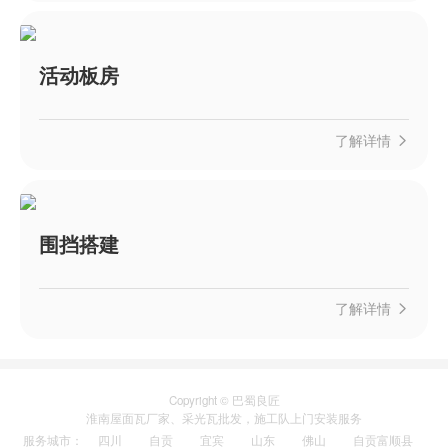
活动板房
了解详情
围挡搭建
了解详情
Copyright © 巴蜀良匠
淮南
屋面瓦厂家
、
采光瓦
批发，施工队上门安装服务
服务城市
：
四川
自贡
宜宾
山东
佛山
自贡富顺县